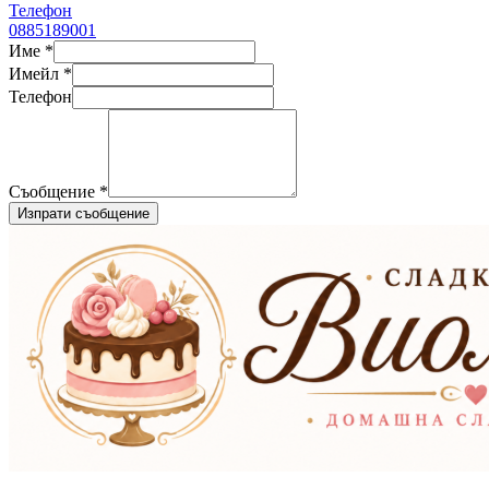
Телефон
0885189001
Име *
Имейл *
Телефон
Съобщение *
Изпрати съобщение